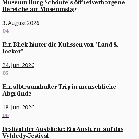
Museum Burg Schönfels öffnet verborgene
Bereiche am Museumstag
3. August 2026
04
Ein Blick hinter die Kulissen von "Land &
lecker"
24. Juni 2026
05
Ein albtraumhafter Trip in menschliche
Abgründe
18. Juni 2026
06
Festival der Ausblicke: Ein Ansturm auf das
Výhledy-Festival