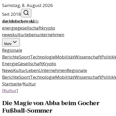
Samstag, 8. August 2026
Seit 2018
davidolschewski
de
energie
gesellschaft
krypto
news
kultur
leben
unternehmen
Mehr
Regionale
Berichte
Sport
Technologie
Mobilität
Wissenschaft
Politik
Energie
Gesellschaft
Krypto
News
Kultur
Leben
Unternehmen
Regionale
Berichte
Sport
Technologie
Mobilität
Wissenschaft
Politik
Startseite
/
Kultur
[
Kultur
]
Die Magie von Abba beim Gocher
Fußball-Sommer