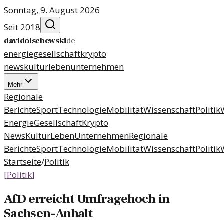
Sonntag, 9. August 2026
Seit 2018
davidolschewski
de
energie
gesellschaft
krypto
news
kultur
leben
unternehmen
Mehr
Regionale
Berichte
Sport
Technologie
Mobilität
Wissenschaft
Politik
Energie
Gesellschaft
Krypto
News
Kultur
Leben
Unternehmen
Regionale
Berichte
Sport
Technologie
Mobilität
Wissenschaft
Politik
Startseite
/
Politik
[
Politik
]
AfD erreicht Umfragehoch in
Sachsen-Anhalt