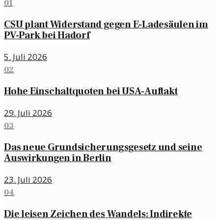
01
CSU plant Widerstand gegen E-Ladesäulen im
PV-Park bei Hadorf
5. Juli 2026
02
Hohe Einschaltquoten bei USA-Auftakt
29. Juli 2026
03
Das neue Grundsicherungsgesetz und seine
Auswirkungen in Berlin
23. Juli 2026
04
Die leisen Zeichen des Wandels: Indirekte