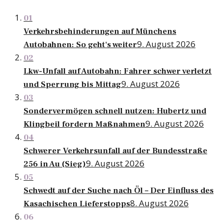
01
Verkehrsbehinderungen auf Münchens
9. August 2026
Autobahnen: So geht's weiter
02
Lkw-Unfall auf Autobahn: Fahrer schwer verletzt
9. August 2026
und Sperrung bis Mittag
03
Sondervermögen schnell nutzen: Hubertz und
9. August 2026
Klingbeil fordern Maßnahmen
04
Schwerer Verkehrsunfall auf der Bundesstraße
9. August 2026
256 in Au (Sieg)
05
Schwedt auf der Suche nach Öl – Der Einfluss des
8. August 2026
Kasachischen Lieferstopps
06