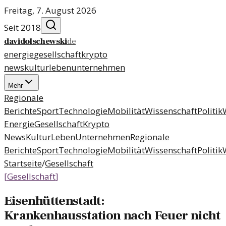
Freitag, 7. August 2026
Seit 2018
davidolschewski
de
energie
gesellschaft
krypto
news
kultur
leben
unternehmen
Mehr
Regionale
Berichte
Sport
Technologie
Mobilität
Wissenschaft
Politik
Energie
Gesellschaft
Krypto
News
Kultur
Leben
Unternehmen
Regionale
Berichte
Sport
Technologie
Mobilität
Wissenschaft
Politik
Startseite
/
Gesellschaft
[
Gesellschaft
]
Eisenhüttenstadt:
Krankenhausstation nach Feuer nicht