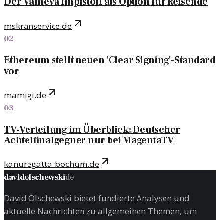
Der Valneva Impfstoff als Option für Reisende
mskranservice.de
02
Ethereum stellt neuen 'Clear Signing'-Standard
vor
mamigi.de
03
TV-Verteilung im Überblick: Deutscher
Achtelfinalgegner nur bei MagentaTV
kanuregatta-bochum.de
davidolschewski
de
David Olschewski bietet fundierte Analysen und
aktuelle Nachrichten zu allgemeinen Themen, um