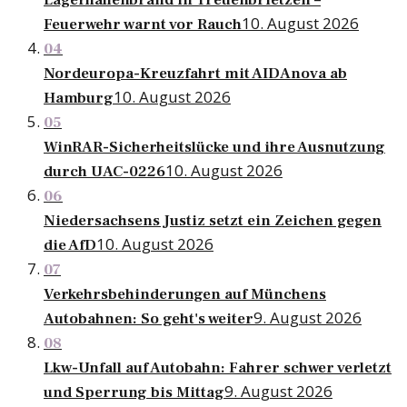
Lagerhallenbrand in Treuenbrietzen –
10. August 2026
Feuerwehr warnt vor Rauch
04
Nordeuropa-Kreuzfahrt mit AIDAnova ab
10. August 2026
Hamburg
05
WinRAR-Sicherheitslücke und ihre Ausnutzung
10. August 2026
durch UAC-0226
06
Niedersachsens Justiz setzt ein Zeichen gegen
10. August 2026
die AfD
07
Verkehrsbehinderungen auf Münchens
9. August 2026
Autobahnen: So geht's weiter
08
Lkw-Unfall auf Autobahn: Fahrer schwer verletzt
9. August 2026
und Sperrung bis Mittag