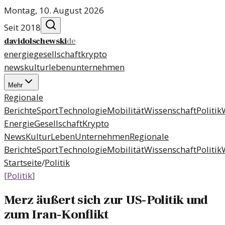
Montag, 10. August 2026
Seit 2018
davidolschewski
de
energie
gesellschaft
krypto
news
kultur
leben
unternehmen
Mehr
Regionale
Berichte
Sport
Technologie
Mobilität
Wissenschaft
Politik
Energie
Gesellschaft
Krypto
News
Kultur
Leben
Unternehmen
Regionale
Berichte
Sport
Technologie
Mobilität
Wissenschaft
Politik
Startseite
/
Politik
[
Politik
]
Merz äußert sich zur US-Politik und
zum Iran-Konflikt