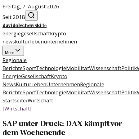
Freitag, 7. August 2026
Seit 2018
davidolschewski
de
energie
gesellschaft
krypto
news
kultur
leben
unternehmen
Mehr
Regionale
Berichte
Sport
Technologie
Mobilität
Wissenschaft
Politik
Energie
Gesellschaft
Krypto
News
Kultur
Leben
Unternehmen
Regionale
Berichte
Sport
Technologie
Mobilität
Wissenschaft
Politik
Startseite
/
Wirtschaft
[
Wirtschaft
]
SAP unter Druck: DAX kämpft vor
dem Wochenende