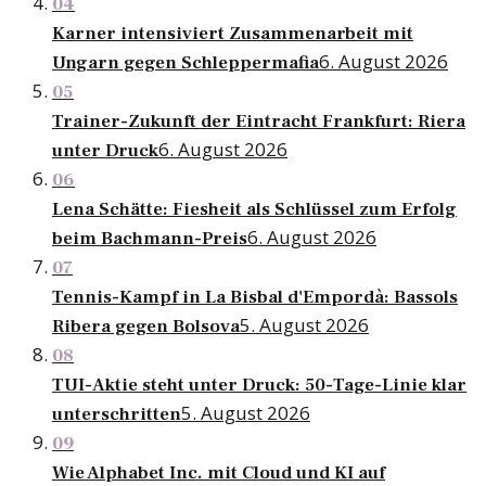
04
Karner intensiviert Zusammenarbeit mit
6. August 2026
Ungarn gegen Schleppermafia
05
Trainer-Zukunft der Eintracht Frankfurt: Riera
6. August 2026
unter Druck
06
Lena Schätte: Fiesheit als Schlüssel zum Erfolg
6. August 2026
beim Bachmann-Preis
07
Tennis-Kampf in La Bisbal d'Empordà: Bassols
5. August 2026
Ribera gegen Bolsova
08
TUI-Aktie steht unter Druck: 50-Tage-Linie klar
5. August 2026
unterschritten
09
Wie Alphabet Inc. mit Cloud und KI auf