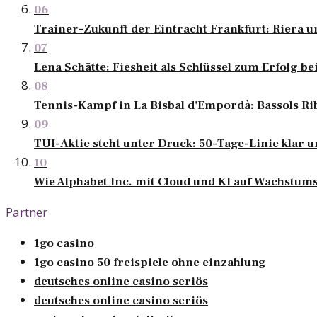
06
Trainer-Zukunft der Eintracht Frankfurt: Riera u
07
Lena Schätte: Fiesheit als Schlüssel zum Erfolg 
08
Tennis-Kampf in La Bisbal d'Empordà: Bassols Ri
09
TUI-Aktie steht unter Druck: 50-Tage-Linie klar u
10
Wie Alphabet Inc. mit Cloud und KI auf Wachstums
Partner
1go casino
1go casino 50 freispiele ohne einzahlung
deutsches online casino seriös
deutsches online casino seriös