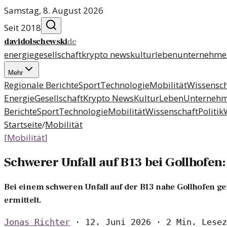
Samstag, 8. August 2026
Seit 2018
davidolschewski
de
energie
gesellschaft
krypto news
kultur
leben
unternehme
Mehr
Regionale Berichte
Sport
Technologie
Mobilität
Wissensch
Energie
Gesellschaft
Krypto News
Kultur
Leben
Unterneh
Berichte
Sport
Technologie
Mobilität
Wissenschaft
Politik
Startseite
/
Mobilität
[
Mobilität
]
Schwerer Unfall auf B13 bei Gollhofen
Bei einem schweren Unfall auf der B13 nahe Gollhofen g
ermittelt.
Jonas Richter
·
12. Juni 2026
·
2 Min. Lesez