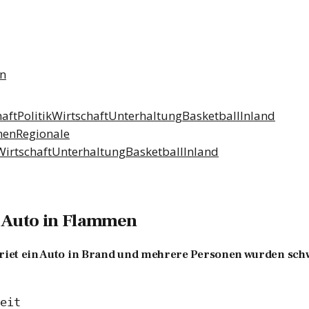
n
aft
Politik
Wirtschaft
Unterhaltung
Basketball
Inland
men
Regionale
Wirtschaft
Unterhaltung
Basketball
Inland
: Auto in Flammen
eriet ein Auto in Brand und mehrere Personen wurden schw
eit