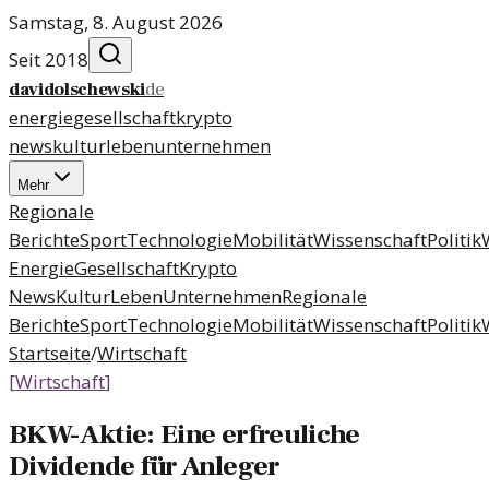
Samstag, 8. August 2026
Seit 2018
davidolschewski
de
energie
gesellschaft
krypto
news
kultur
leben
unternehmen
Mehr
Regionale
Berichte
Sport
Technologie
Mobilität
Wissenschaft
Politik
Energie
Gesellschaft
Krypto
News
Kultur
Leben
Unternehmen
Regionale
Berichte
Sport
Technologie
Mobilität
Wissenschaft
Politik
Startseite
/
Wirtschaft
[
Wirtschaft
]
BKW-Aktie: Eine erfreuliche
Dividende für Anleger