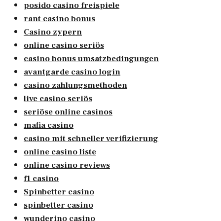
posido casino freispiele
rant casino bonus
Casino zypern
online casino seriös
casino bonus umsatzbedingungen
avantgarde casino login
casino zahlungsmethoden
live casino seriös
seriöse online casinos
mafia casino
casino mit schneller verifizierung
online casino liste
online casino reviews
f1 casino
Spinbetter casino
spinbetter casino
wunderino casino