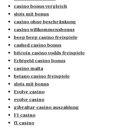
casino bonus vergleich
slots mit bonus
casino ohne beschränkung
casino willkommensbonus
beep beep casino freispiele
cashed casino bonus
bitcoin casino vodds freispiele
Echtgeld casino bonus
casino malta
betano casino freispiele
slots mit bonus
Evolve casino
evolve casino
gibraltar casino auszahlung
F1 casino
f1 casino