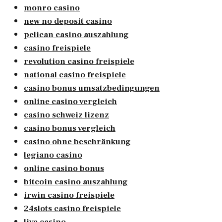
monro casino
new no deposit casino
pelican casino auszahlung
casino freispiele
revolution casino freispiele
national casino freispiele
casino bonus umsatzbedingungen
online casino vergleich
casino schweiz lizenz
casino bonus vergleich
casino ohne beschränkung
legiano casino
online casino bonus
bitcoin casino auszahlung
irwin casino freispiele
24slots casino freispiele