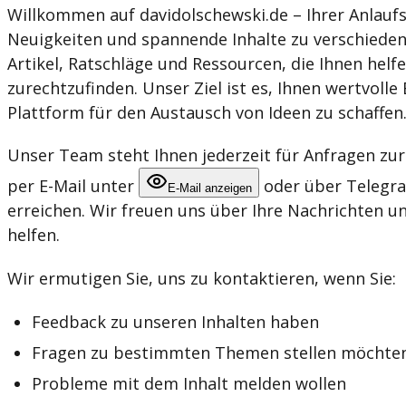
Willkommen auf davidolschewski.de – Ihrer Anlaufs
Neuigkeiten und spannende Inhalte zu verschieden
Artikel, Ratschläge und Ressourcen, die Ihnen helfen
zurechtzufinden. Unser Ziel ist es, Ihnen wertvolle
Plattform für den Austausch von Ideen zu schaffen
Unser Team steht Ihnen jederzeit für Anfragen zu
per E-Mail unter
oder über Telegr
E-Mail anzeigen
erreichen. Wir freuen uns über Ihre Nachrichten un
helfen.
Wir ermutigen Sie, uns zu kontaktieren, wenn Sie:
Feedback zu unseren Inhalten haben
Fragen zu bestimmten Themen stellen möchte
Probleme mit dem Inhalt melden wollen