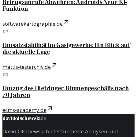
Betrugsanrufe Abwehren: Androids Neue KI-
Funktion
softwarekartographie.de
02
Umsatzstabilität im Gastgewerbe: Ein Blick auf
die aktuelle Lage
mattis-testarchiv.de
03
Umzug des Hietzinger Blumengeschäfts nach
70 Jahren
ecms-academy.de
davidolschewski
de
David Olschewski bietet fundierte Analysen und