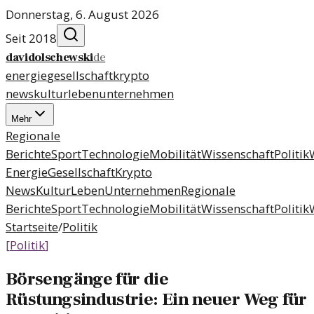
Donnerstag, 6. August 2026
Seit 2018
davidolschewski
de
energie
gesellschaft
krypto
news
kultur
leben
unternehmen
Mehr
Regionale
Berichte
Sport
Technologie
Mobilität
Wissenschaft
Politik
Energie
Gesellschaft
Krypto
News
Kultur
Leben
Unternehmen
Regionale
Berichte
Sport
Technologie
Mobilität
Wissenschaft
Politik
Startseite
/
Politik
[
Politik
]
Börsengänge für die
Rüstungsindustrie: Ein neuer Weg für