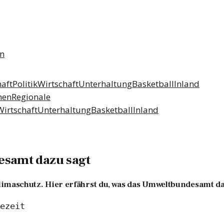
n
aft
Politik
Wirtschaft
Unterhaltung
Basketball
Inland
men
Regionale
Wirtschaft
Unterhaltung
Basketball
Inland
esamt dazu sagt
Klimaschutz. Hier erfährst du, was das Umweltbundesamt da
ezeit