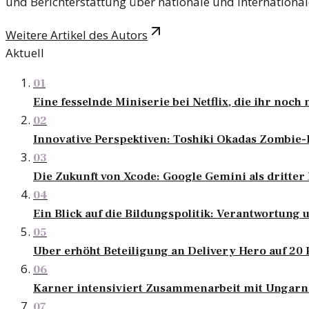
und Berichterstattung über nationale und internationa
Weitere Artikel des Autors
Aktuell
01
Eine fesselnde Miniserie bei Netflix, die ihr noch 
02
Innovative Perspektiven: Toshiki Okadas Zombie
03
Die Zukunft von Xcode: Google Gemini als dritter 
04
Ein Blick auf die Bildungspolitik: Verantwortun
05
Uber erhöht Beteiligung an Delivery Hero auf 20
06
Karner intensiviert Zusammenarbeit mit Ungarn
07