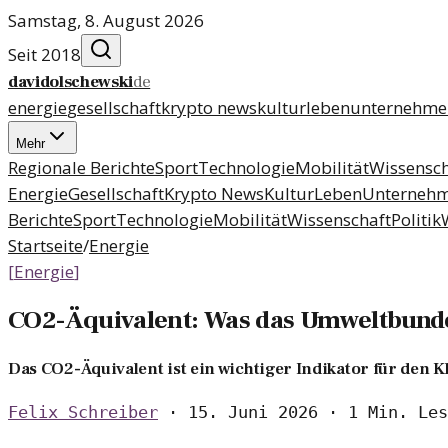
Samstag, 8. August 2026
Seit 2018
davidolschewski
de
energie
gesellschaft
krypto news
kultur
leben
unternehme
Mehr
Regionale Berichte
Sport
Technologie
Mobilität
Wissensch
Energie
Gesellschaft
Krypto News
Kultur
Leben
Unterneh
Berichte
Sport
Technologie
Mobilität
Wissenschaft
Politik
Startseite
/
Energie
[
Energie
]
CO2-Äquivalent: Was das Umweltbund
Das CO2-Äquivalent ist ein wichtiger Indikator für den 
Felix Schreiber
·
15. Juni 2026
·
1 Min. Les