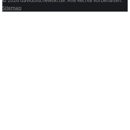
©
2026
davidolschewski.de
. Alle Rechte vorbehalten.
Sitemap