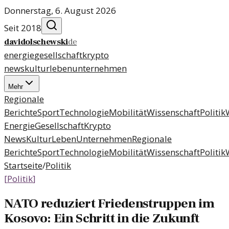
Donnerstag, 6. August 2026
Seit 2018
davidolschewski
de
energie
gesellschaft
krypto
news
kultur
leben
unternehmen
Mehr
Regionale
Berichte
Sport
Technologie
Mobilität
Wissenschaft
Politik
Energie
Gesellschaft
Krypto
News
Kultur
Leben
Unternehmen
Regionale
Berichte
Sport
Technologie
Mobilität
Wissenschaft
Politik
Startseite
/
Politik
[
Politik
]
NATO reduziert Friedenstruppen im
Kosovo: Ein Schritt in die Zukunft