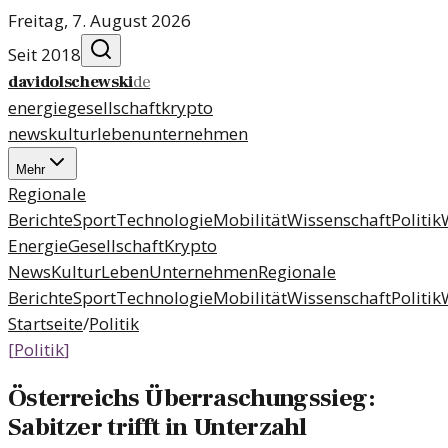
Freitag, 7. August 2026
Seit 2018
davidolschewski
de
energie
gesellschaft
krypto
news
kultur
leben
unternehmen
Mehr
Regionale
Berichte
Sport
Technologie
Mobilität
Wissenschaft
Politik
Energie
Gesellschaft
Krypto
News
Kultur
Leben
Unternehmen
Regionale
Berichte
Sport
Technologie
Mobilität
Wissenschaft
Politik
Startseite
/
Politik
[
Politik
]
Österreichs Überraschungssieg:
Sabitzer trifft in Unterzahl