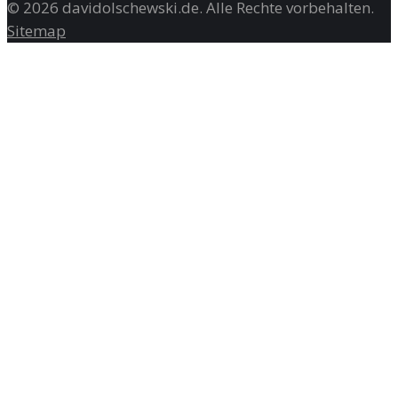
©
2026
davidolschewski.de
. Alle Rechte vorbehalten.
Sitemap