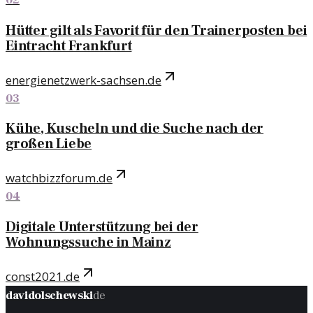
Hütter gilt als Favorit für den Trainerposten bei
Eintracht Frankfurt
energienetzwerk-sachsen.de
03
Kühe, Kuscheln und die Suche nach der
großen Liebe
watchbizzforum.de
04
Digitale Unterstützung bei der
Wohnungssuche in Mainz
const2021.de
davidolschewski
de