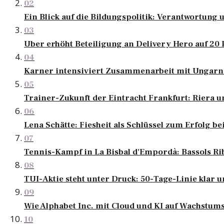
02
Ein Blick auf die Bildungspolitik: Verantwortun
03
Uber erhöht Beteiligung an Delivery Hero auf 20
04
Karner intensiviert Zusammenarbeit mit Ungarn
05
Trainer-Zukunft der Eintracht Frankfurt: Riera u
06
Lena Schätte: Fiesheit als Schlüssel zum Erfolg 
07
Tennis-Kampf in La Bisbal d'Empordà: Bassols Ri
08
TUI-Aktie steht unter Druck: 50-Tage-Linie klar u
09
Wie Alphabet Inc. mit Cloud und KI auf Wachstums
10