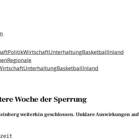
n
aft
Politik
Wirtschaft
Unterhaltung
Basketball
Inland
men
Regionale
Wirtschaft
Unterhaltung
Basketball
Inland
tere Woche der Sperrung
einberg weiterhin geschlossen. Unklare Auswirkungen auf
zeit