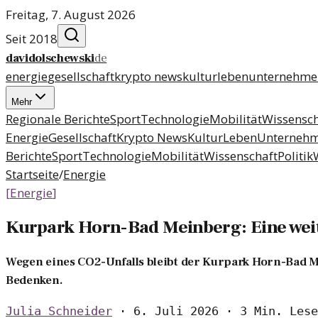
Freitag, 7. August 2026
Seit 2018
davidolschewski
de
energie
gesellschaft
krypto news
kultur
leben
unternehme
Mehr
Regionale Berichte
Sport
Technologie
Mobilität
Wissensch
Energie
Gesellschaft
Krypto News
Kultur
Leben
Unterneh
Berichte
Sport
Technologie
Mobilität
Wissenschaft
Politik
Startseite
/
Energie
[
Energie
]
Kurpark Horn-Bad Meinberg: Eine wei
Wegen eines CO2-Unfalls bleibt der Kurpark Horn-Bad M
Bedenken.
Julia Schneider
·
6. Juli 2026
·
3 Min. Lese