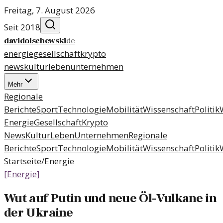
Freitag, 7. August 2026
Seit 2018
davidolschewski
de
energie
gesellschaft
krypto
news
kultur
leben
unternehmen
Mehr
Regionale
Berichte
Sport
Technologie
Mobilität
Wissenschaft
Politik
Energie
Gesellschaft
Krypto
News
Kultur
Leben
Unternehmen
Regionale
Berichte
Sport
Technologie
Mobilität
Wissenschaft
Politik
Startseite
/
Energie
[
Energie
]
Wut auf Putin und neue Öl-Vulkane in
der Ukraine