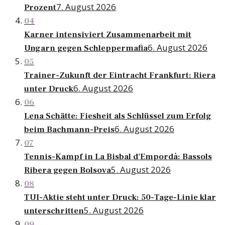
7. August 2026
Prozent
04
Karner intensiviert Zusammenarbeit mit
6. August 2026
Ungarn gegen Schleppermafia
05
Trainer-Zukunft der Eintracht Frankfurt: Riera
6. August 2026
unter Druck
06
Lena Schätte: Fiesheit als Schlüssel zum Erfolg
6. August 2026
beim Bachmann-Preis
07
Tennis-Kampf in La Bisbal d'Empordà: Bassols
5. August 2026
Ribera gegen Bolsova
08
TUI-Aktie steht unter Druck: 50-Tage-Linie klar
5. August 2026
unterschritten
09