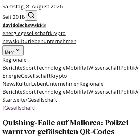
Samstag, 8. August 2026
Seit 2018
davidolschewski
de
energie
gesellschaft
krypto
news
kultur
leben
unternehmen
Mehr
Regionale
Berichte
Sport
Technologie
Mobilität
Wissenschaft
Politik
Energie
Gesellschaft
Krypto
News
Kultur
Leben
Unternehmen
Regionale
Berichte
Sport
Technologie
Mobilität
Wissenschaft
Politik
Startseite
/
Gesellschaft
[
Gesellschaft
]
Quishing-Falle auf Mallorca: Polizei
warnt vor gefälschten QR-Codes