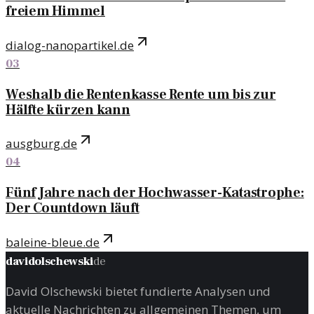
freiem Himmel
dialog-nanopartikel.de
03
Weshalb die Rentenkasse Rente um bis zur
Hälfte kürzen kann
ausgburg.de
04
Fünf Jahre nach der Hochwasser-Katastrophe:
Der Countdown läuft
baleine-bleue.de
davidolschewski
de
David Olschewski bietet fundierte Analysen und
aktuelle Nachrichten zu allgemeinen Themen, um